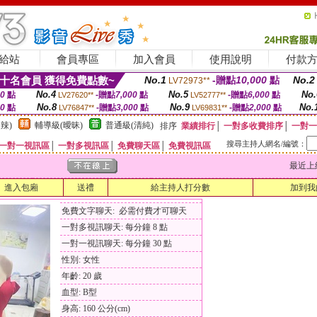
給站
會員專區
加入會員
使用說明
付款
十名會員 獲得免費點數~
No.1
-贈點
10,000
點
No.2
LV72973**
No.4
No.5
No.
00
點
-贈點
7,000
點
-贈點
6,000
點
LV27620**
LV52777**
No.8
No.9
No.
00
點
-贈點
3,000
點
-贈點
2,000
點
LV76847**
LV69831**
辣)
輔導級(曖昧)
普通級(清純)
排序
業績排行
│
一對多收費排序
│
一對一
搜尋主持人網名/編號：
一對一視訊區
│
一對多視訊區
│
免費聊天區
│
免費視訊區
最近上線時間
進入包廂
送禮
給主持人打分數
加到我
免費文字聊天: 必需付費才可聊天
一對多視訊聊天: 每分鐘 8 點
一對一視訊聊天: 每分鐘 30 點
性別: 女性
年齡: 20 歲
血型: B型
身高: 160 公分(cm)