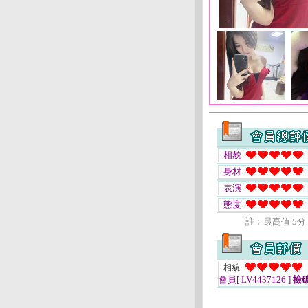
相貌
身材
表演
態度
註﹕最高值 5分
相貌
會員[ LV4437126 ]
撿