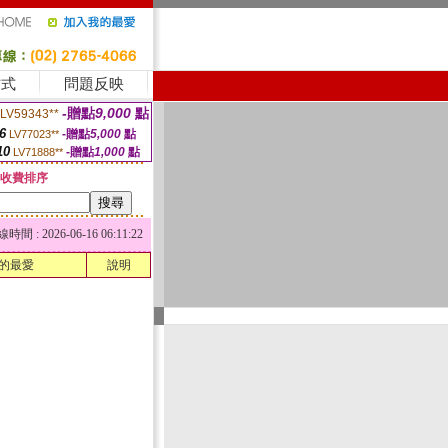
方式
問題反映
-贈點
9,000
點
LV59343**
6
-贈點
5,000
點
LV77023**
10
-贈點
1,000
點
LV71888**
收費排序
 : 2026-06-16 06:11:22
的最愛
說明