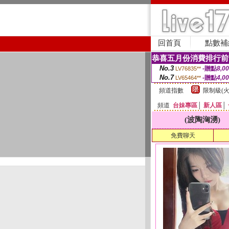
回首頁
點數補
恭喜五月份消費排行前
No.3
-贈點
8,0
LV76835**
No.7
-贈點
4,0
LV65464**
頻道指數
限制級(火
頻道
台妹專區
│
新人區
│
(波陶洶湧)
免費聊天