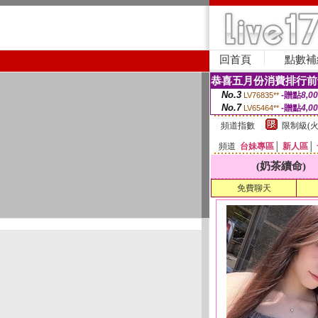
回首頁
點數補
恭喜五月份消費排行前
No.3
-贈點
8,0
LV76835**
No.7
-贈點
4,0
LV65464**
頻道指數
限制級(火
頻道
台妹專區
│
新人區
│
(奶茶續命)
免費聊天