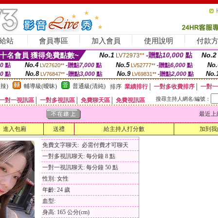
給站
會員專區
加入會員
使用說明
付款
十名會員 獲得免費點數~
No.1
-贈點
10,000
點
No.2
LV72973**
No.4
No.5
No.
00
點
-贈點
7,000
點
-贈點
6,000
點
LV27620**
LV52777**
No.8
No.9
No.
00
點
-贈點
3,000
點
-贈點
2,000
點
LV76847**
LV69831**
辣)
輔導級(曖昧)
普通級(清純)
排序
業績排行
│
一對多收費排序
│
一對一
搜尋主持人網名/編號：
一對一視訊區
│
一對多視訊區
│
免費聊天區
│
免費視訊區
最近上線時間
進入包廂
送禮
給主持人打分數
加到我
免費文字聊天: 必需付費才可聊天
一對多視訊聊天: 每分鐘 8 點
一對一視訊聊天: 每分鐘 50 點
性別: 女性
年齡: 24 歲
血型:
身高: 165 公分(cm)