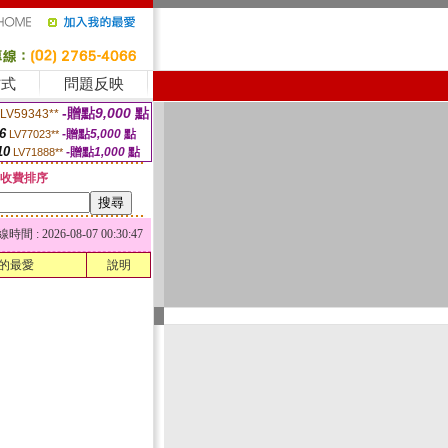
方式
問題反映
-贈點
9,000
點
LV59343**
6
-贈點
5,000
點
LV77023**
10
-贈點
1,000
點
LV71888**
收費排序
 : 2026-08-07 00:30:47
的最愛
說明