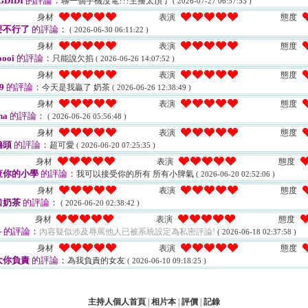
GDIDI
的評論：
聊一個手機沒電???主播太頂了
( 2026-07-27 06:57:53 )
身材
表演
態度
要不行了
的評論：
( 2026-06-30 06:11:22 )
身材
表演
態度
oooi
的評論：
只能說欠掐
( 2026-06-26 14:07:52 )
身材
表演
態度
9
的評論：
今天是我贏了 奶茶
( 2026-06-26 12:38:49 )
身材
表演
態度
ha
的評論：
( 2026-06-26 05:56:48 )
身材
表演
態度
嚕頭
的評論：
超可愛
( 2026-06-20 07:25:35 )
身材
表演
態度
查你的小學
的評論：
我可以接受你的所有 所有小脾氣
( 2026-06-20 02:52:06 )
身材
表演
態度
口奶茶
的評論：
( 2026-06-20 02:38:42 )
身材
表演
態度
-
的評論：
內容疑似涉及辱罵他人已被系統設定為私密評論!
( 2026-06-18 02:37:58 )
身材
表演
態度
大你負責
的評論：
為我負責的女友
( 2026-06-10 09:18:25 )
主持人個人首頁
|
相片本
|
評價
|
記錄