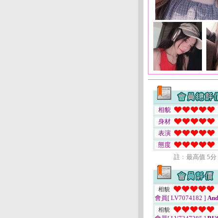
相貌
身材
表演
態度
註﹕最高值 5分
相貌
會員[ LV7074182 ]
An
相貌