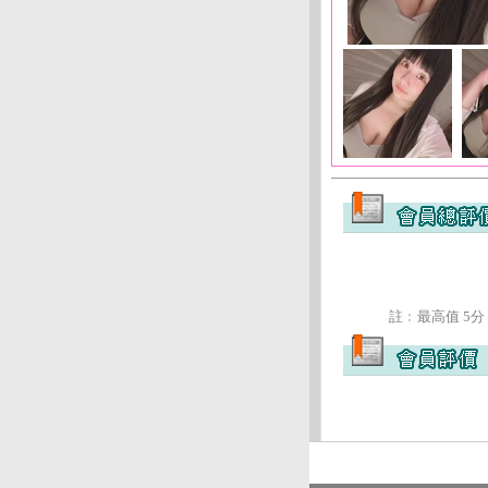
註﹕最高值 5分