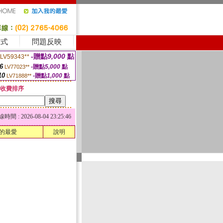
方式
問題反映
-贈點
9,000
點
LV59343**
6
-贈點
5,000
點
LV77023**
10
-贈點
1,000
點
LV71888**
收費排序
 : 2026-08-04 23:25:46
的最愛
說明