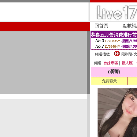
回首頁
點數補
恭喜五月份消費排行前
No.3
-贈點
8,0
LV76835**
No.7
-贈點
4,0
LV65464**
頻道指數
限制級(火
頻道
台妹專區
│
新人區
│
(淅蕾)
免費聊天