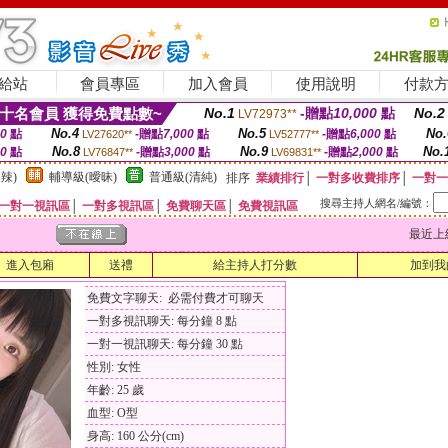
給站
會員專區
加入會員
使用說明
付款
十名會員 獲得免費點數~
No.1
-贈點
10,000
點
No.2
LV72973**
No.4
No.5
No.
00
點
-贈點
7,000
點
-贈點
6,000
點
LV27620**
LV52777**
No.8
No.9
No.
00
點
-贈點
3,000
點
-贈點
2,000
點
LV76847**
LV69831**
辣)
輔導級(曖昧)
普通級(清純)
排序
業績排行
│
一對多收費排序
│
一對一
搜尋主持人網名/編號：
一對一視訊區
│
一對多視訊區
│
免費聊天區
│
免費視訊區
最近上線時間
進入包廂
送禮
給主持人打分數
加到我
免費文字聊天: 必需付費才可聊天
一對多視訊聊天: 每分鐘 8 點
一對一視訊聊天: 每分鐘 30 點
性別: 女性
年齡: 25 歲
血型: O型
身高: 160 公分(cm)